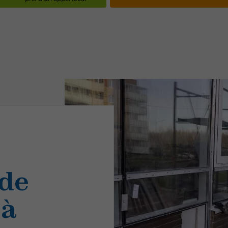
de
 à