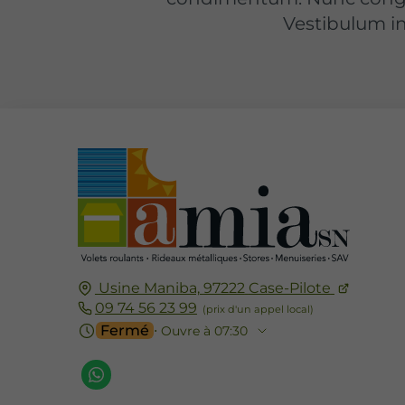
Vestibulum in
Usine Maniba,
97222
Case-Pilote
09 74 56 23 99
Fermé
⋅ Ouvre à 07:30