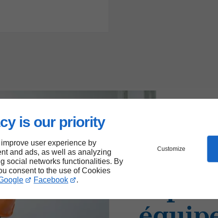
cy is our priority
 improve user experience by
Customize
Interv
nt and ads, as well as analyzing
ng social networks functionalities. By
you consent to the use of Cookies
rapide
Google
Facebook
.
équip