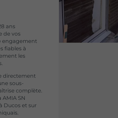
28 ans
e de vos
re engagement
s fiables à
cement les
.
e directement
une sous-
aîtrise complète.
à AMIA SN
 à Ducos et sur
niquais.